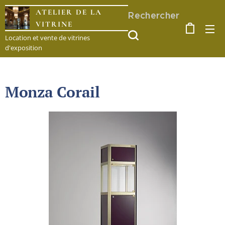
ATELIER DE LA
Rechercher
VITRINE
Location et vente de vitrines
d'exposition
Monza Corail