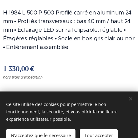
H 1984 L 500 P 500 Profilé carré en aluminium 24
mm • Profilés transversaux : bas 40 mm / haut 24
mm • Éclairage LED sur rail clipsable, réglable •
Étagères réglables • Socle en bois gris clair ou noir
• Entièrement assemblée
1 330,00
€
hors frais d'expédition
Images fournies par
Pexels
Ce site utilise des cookies pour permettre le bon
Cookies
fonctionnement, la sécurité, et vous offrir la meilleure
expérience utilisateur possible.
Ajouter au panier
N'acceptez que le nécessaire
Tout accepter